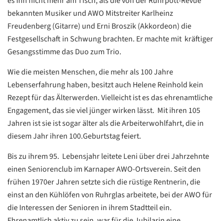
es ihn nicht mehr am Tisch, als die von der Ruhrpott-Revue
bekannten Musiker und AWO Mitstreiter Karlheinz
Freudenberg (Gitarre) und Erni Broszik (Akkordeon) die
Festgesellschaft in Schwung brachten. Er machte mit kräftiger
Gesangsstimme das Duo zum Trio.
Wie die meisten Menschen, die mehr als 100 Jahre
Lebenserfahrung haben, besitzt auch Helene Reinhold kein
Rezept für das Älterwerden. Vielleicht ist es das ehrenamtliche
Engagement, das sie viel jünger wirken lässt. Mit ihren 105
Datenschutzerklärung
Jahren ist sie ist sogar älter als die Arbeiterwohlfahrt, die in
Datenschutzerklärung
diesem Jahr ihren 100.Geburtstag feiert.
Bis zu ihrem 95. Lebensjahr leitete Leni über drei Jahrzehnte
Google
einen Seniorenclub im Karnaper AWO-Ortsverein. Seit den
Datenschutzerklärung
frühen 1970er Jahren setzte sich die rüstige Rentnerin, die
Übersetzen
einst an den Kühlöfen von Ruhrglas arbeitete, bei der AWO für
/
die Interessen der Senioren in ihrem Stadtteil ein.
Translate
Ehrenamtlich aktiv zu sein, war für die Jubilarin eine