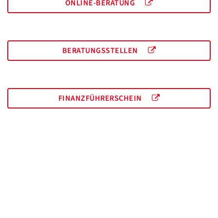
ONLINE-BERATUNG
BERATUNGSSTELLEN
FINANZFÜHRERSCHEIN
Unterstützen Sie unsere Arbeit:
ONLINE SPENDEN
Schuldnerhilfe Essen gGmbH | Holsterhauser Platz 2 | 45147 Essen